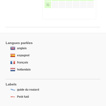
31
Langues parlées
anglais
espagnol
français
hollandais
Labels
guide du routard
Petit futé