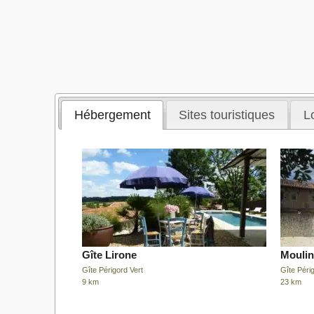
Hébergement
Sites touristiques
Lo
Gîte Lirone
Moulin
Gîte Périgord Vert
Gîte Périg
9 km
23 km