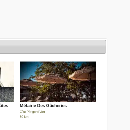
ôtes
Métairie Des Gâcheries
Gîte Périgord Vert
30 km