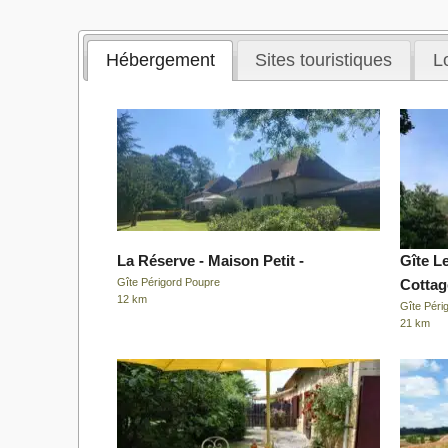
Hébergement
Sites touristiques
Lo
La Réserve - Maison Petit -
Gîte L
Gîte Périgord Poupre
Cottag
12 km
Gîte Péri
21 km