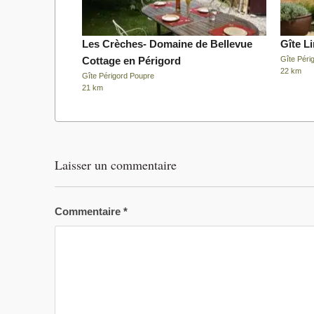
Les Crèches- Domaine de Bellevue
Gîte L
Cottage en Périgord
Gîte Périg
22 km
Gîte Périgord Poupre
21 km
Laisser un commentaire
Commentaire
*