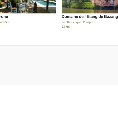
irone
Domaine de l'Etang de Bazan
ord Vert
Insolite Périgord Pourpre
23 km