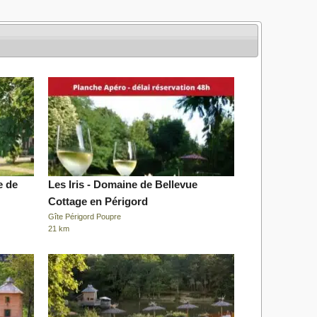
e de
Les Iris - Domaine de Bellevue
Cottage en Périgord
Gîte Périgord Poupre
21 km