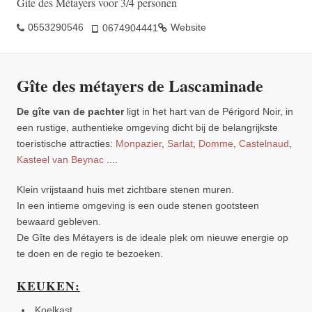
Gite des Métayers voor 3/4 personen
0553290546
Website
0674904441
Gîte des métayers de Lascaminade
De gîte van de pachter
ligt in het hart van de Périgord Noir, in
een rustige, authentieke omgeving dicht bij de belangrijkste
toeristische attracties:
Monpazier
,
Sarlat
,
Domme
,
Castelnaud
,
Kasteel van Beynac
....
Klein vrijstaand huis met zichtbare stenen muren.
In een intieme omgeving is een oude stenen gootsteen
bewaard gebleven.
De Gîte des Métayers is de ideale plek om nieuwe energie op
te doen en de regio te bezoeken.
KEUKEN:
Koelkast