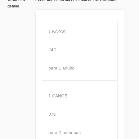
Tarifas en
Excursión de un día en canoa desde Brantôme
detalle
1 KAYAK
24€
para 1 adulto
1 CANOE
37€
para 2 personas