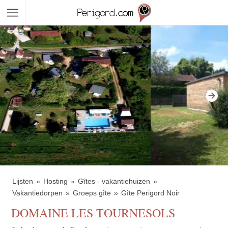
Lijsten
Hosting
Gîtes - vakantiehuizen
Vakantiedorpen
Groeps gîte
Gîte Perigord Noir
DOMAINE LES TOURNESOLS