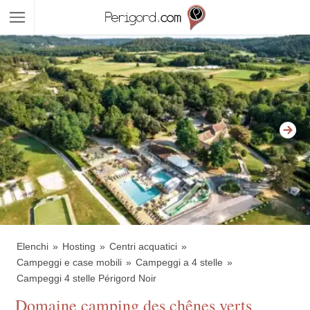
Elenchi
Hosting
Centri acquatici
Campeggi e case mobili
Campeggi a 4 stelle
Campeggi 4 stelle Périgord Noir
Domaine camping des chênes verts