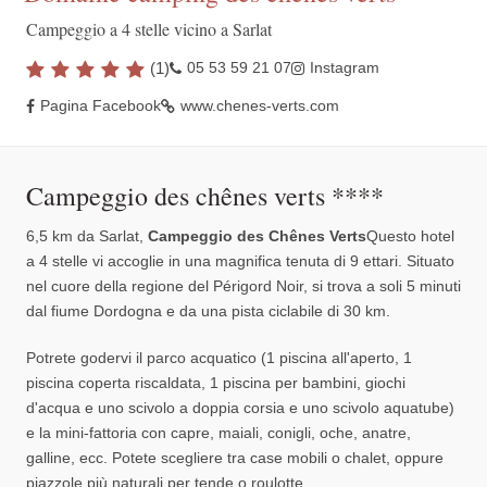
Campeggio a 4 stelle vicino a Sarlat
(
1
)
05 53 59 21 07
Instagram
Pagina Facebook
www.chenes-verts.com
Campeggio des chênes verts ****
6,5 km da Sarlat,
Campeggio des Chênes Verts
Questo hotel
a 4 stelle vi accoglie in una magnifica tenuta di 9 ettari. Situato
nel cuore della regione del Périgord Noir, si trova a soli 5 minuti
dal fiume Dordogna e da una pista ciclabile di 30 km.
Potrete godervi il parco acquatico (1 piscina all'aperto, 1
piscina coperta riscaldata, 1 piscina per bambini, giochi
d'acqua e uno scivolo a doppia corsia e uno scivolo aquatube)
e la mini-fattoria con capre, maiali, conigli, oche, anatre,
galline, ecc. Potete scegliere tra case mobili o chalet, oppure
piazzole più naturali per tende o roulotte.