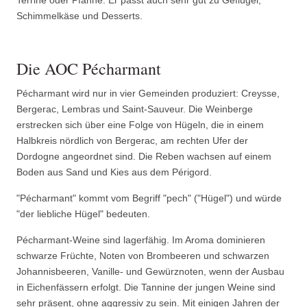
Terrine oder Pfanne. Er passt auch sehr gut zu Geflügel,
Schimmelkäse und Desserts.
Die AOC Pécharmant
Pécharmant wird nur in vier Gemeinden produziert: Creysse,
Bergerac, Lembras und Saint-Sauveur. Die Weinberge
erstrecken sich über eine Folge von Hügeln, die in einem
Halbkreis nördlich von Bergerac, am rechten Ufer der
Dordogne angeordnet sind. Die Reben wachsen auf einem
Boden aus Sand und Kies aus dem Périgord.
"Pécharmant" kommt vom Begriff "pech" ("Hügel") und würde
"der liebliche Hügel" bedeuten.
Pécharmant-Weine sind lagerfähig. Im Aroma dominieren
schwarze Früchte, Noten von Brombeeren und schwarzen
Johannisbeeren, Vanille- und Gewürznoten, wenn der Ausbau
in Eichenfässern erfolgt. Die Tannine der jungen Weine sind
sehr präsent, ohne aggressiv zu sein. Mit einigen Jahren der