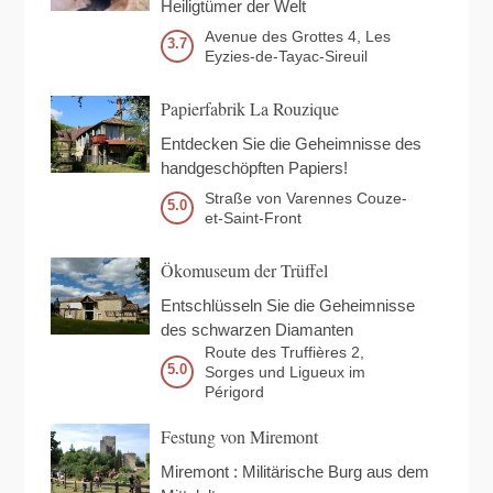
Heiligtümer der Welt
Avenue des Grottes
4
Les
3.7
Eyzies-de-Tayac-Sireuil
Papierfabrik La Rouzique
Entdecken Sie die Geheimnisse des
handgeschöpften Papiers!
Straße von Varennes
Couze-
5.0
et-Saint-Front
Ökomuseum der Trüffel
Entschlüsseln Sie die Geheimnisse
des schwarzen Diamanten
Route des Truffières
2
5.0
Sorges und Ligueux im
Périgord
Festung von Miremont
Miremont : Militärische Burg aus dem